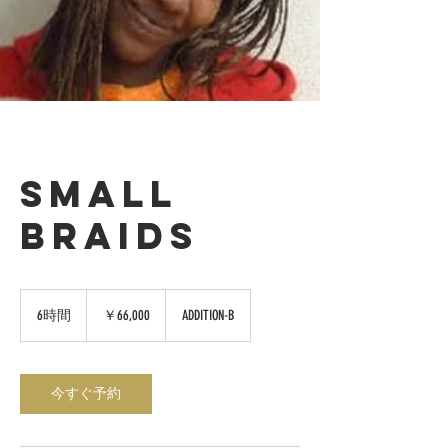
SMALL
BRAIDS
66,000
円
6時間
6
￥66,000
ADDITION-B
時
間
今すぐ予約