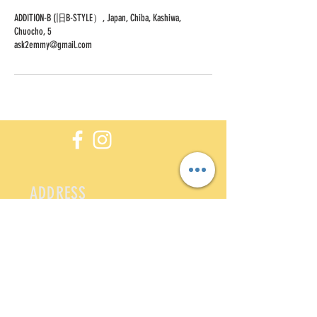
ADDITION-B (旧B-STYLE）, Japan, Chiba, Kashiwa,
Chuocho, 5
ask2emmy@gmail.com
ADDRESS
5-14-7-3F Chuou-
chou,Kashiwa,Chiba
277-0021
HOURS