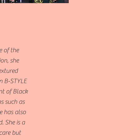
 of the
ion, she
extured
on B-STYLE
nt of Black
s such as
e has also
. She is a
care but