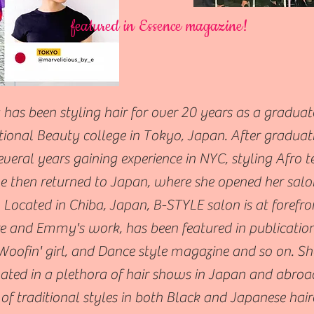
featured in Essence magazine!
as been styling hair for over 20 years as a graduate
tional Beauty college in Tokyo, Japan. After graduat
everal years gaining experience in NYC, styling Afro t
he then returned to Japan, where she opened her sal
. Located in Chiba, Japan, B-STYLE salon is at forefro
e and Emmy's work, has been featured in publication
Woofin' girl, and Dance style magazine and so on. Sh
pated in a plethora of hair shows in Japan and abroad
of traditional styles in both Black and Japanese hair