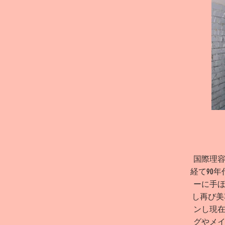
​国際理
経て90
ーに手
し再び美容
ンし現
グやメ