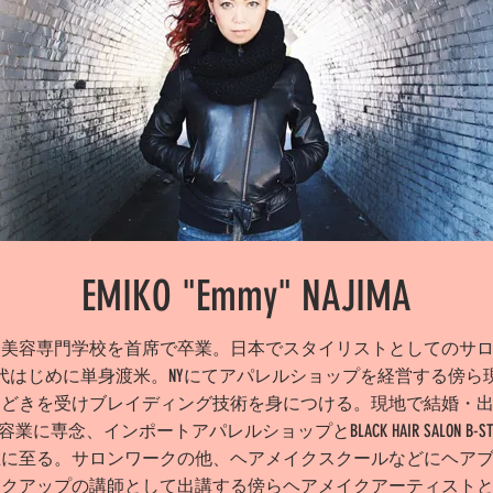
EMIKO "Emmy" NAJIMA
容美容専門学校を首席で卒業。日本でスタイリストとしてのサ
年代はじめに単身渡米。NYにてアパレルショップを経営する傍ら
ほどきを受けブレイディング技術を身につける。現地で結婚・
業に専念、インポートアパレルショップとBLACK HAIR SALON B-S
在に至る。サロンワークの他、ヘアメイクスクールなどにヘア
イクアップの講師として出講する傍らヘアメイクアーティスト