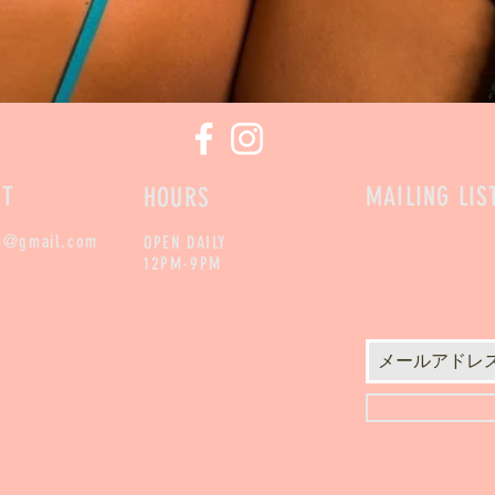
CT
MAILING LIS
HOURS
y@gmail.com
OPEN DAILY
12PM-9PM