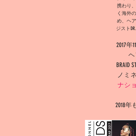
携わり
く海外
め、ヘ
ジストDR
201
ヘア
BRAID
ノミ
ナシ
2018年