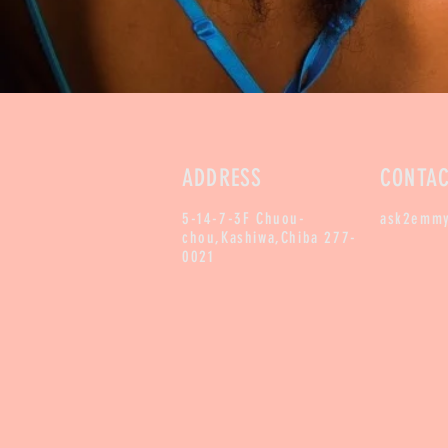
ADDRESS
CONTA
5-14-7-3F Chuou-
ask2emm
chou,Kashiwa,Chiba 277-
0021