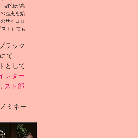
でも評価が高
アの歴史を始
カのサイコロ
アピスト）でも
のブラック
DSにて
ナリストとして
R受賞（インター
リスト部
年連続ノミネー