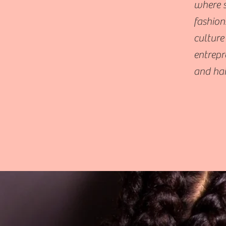
where s
fashion
culture
entrepr
and hai
by "C