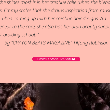
he shines most is in her creative take when she blen
s. Emmy states that she draws inspiration from musi
 when coming up with her creative hair designs. An
eneur to the care, she also has her own beauty suppl
r braiding school. "
RAYON BEATS MAGAZINE" Tiffany Robinson
Emmy's official website❤️