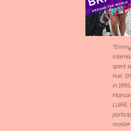
"Emmy h
Interna
spent s
hair. S
in 1995
Haircar
LUIRE, 
partici
master 