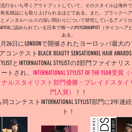
、流行をいち早くアウトプットしていて、そのスタイルは海外
の有名雑誌にも取り上げられるほどである。また、ブラックヘ
アとメンタルヘルスの深い関わりについて研究しているアメリ
.AFIYAに認められている日本で唯一のPSYCOHAIRPIST（サイコへ
ある。
7年11月26日にLONDONで開催されたヨーロッパ最大
コンテストBLACK BEAUTY SENSATIONNEL HAIR AWAR
 STYLISTとINTERNAITONAL STYLISTの​2部門ファイ
ネートされ、
INTERNATIONAL STYLIST OF THE YEA
ョナルスタイリスト部門優勝・ブレイドスタイ
門入賞）
！！
も同コンテストINTERNATIONAL STYLIST部門に2
ト！