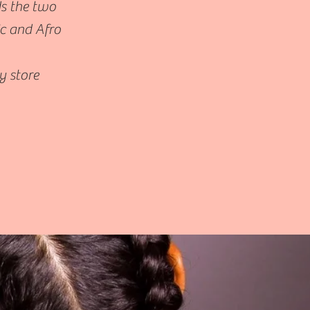
ds the two
c and Afro
y store